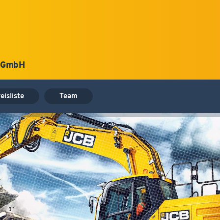
n GmbH
eisliste
Team