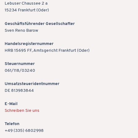
Lebuser Chaussee 2 a
15234 Frankfurt (Oder)
Geschäftsführender Gesellschafter
Sven Reno Barow
Handels­register­nummer
HRB 15695 FF, Amtsgericht Frankfurt (Oder)
Steuer­nummer
061/118/03240
Umsatz­steuer­ident­nummer
DE 813983844
E-Mail
Schreiben Sie uns
Telefon
+49 (335) 6802998